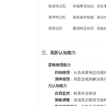
陈述性记忆
存储事实知识
历史
程序性记忆
保留操作技能
游泳
情景记忆
重现特定经历
实验
三、高阶认知能力
逻辑推理能力
归纳推理
：从具体案例总结规
演绎推理
：用普适规则解决新
元认知能力
自我监控
：检查作业错误
策略调整
：发现死记硬背无效