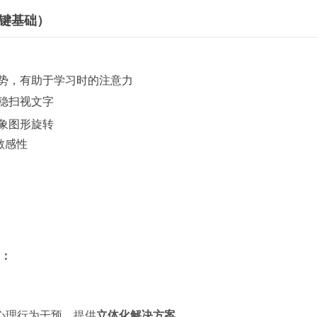
键基础）
姿势，有助于学习时的注意力
稳扫视文字
象图形旋转
敏感性
：
心理行为干预，提供
立体化解决方案
。