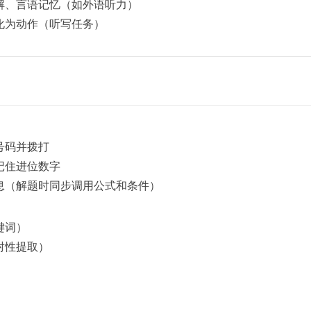
解、言语记忆（如外语听力）
化为动作（听写任务）
号码并拨打
记住进位数字
息（解题时同步调用公式和条件）
键词）
射性提取）