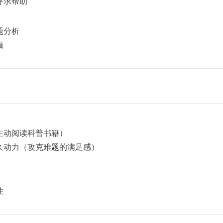
寻求帮助
题分析
辑
主动阅读科普书籍）
久动力（攻克难题的满足感）
性